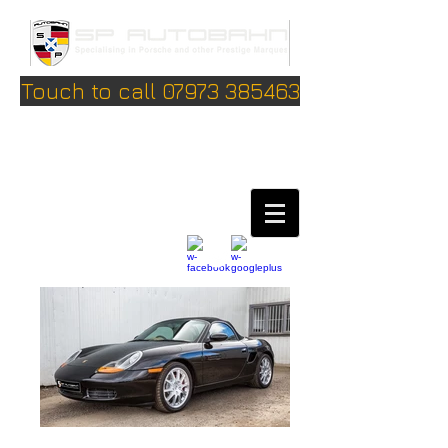
Touch to call 07973 385463